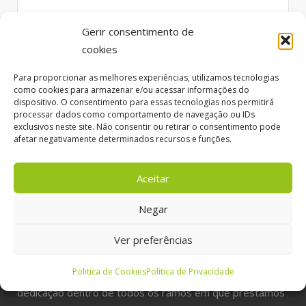
Gerir consentimento de
cookies
Para proporcionar as melhores experiências, utilizamos tecnologias
como cookies para armazenar e/ou acessar informações do
dispositivo. O consentimento para essas tecnologias nos permitirá
processar dados como comportamento de navegação ou IDs
exclusivos neste site. Não consentir ou retirar o consentimento pode
afetar negativamente determinados recursos e funções.
Aceitar
Negar
Ver preferências
Politica de Cookies
Política de Privacidade
A TecniFonte nasceu fruto de uma longa experiência e
dedicação dentro de todos os ramos em que prestamos